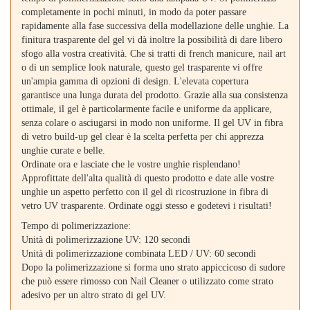
completamente in pochi minuti, in modo da poter passare
rapidamente alla fase successiva della modellazione delle unghie. La
finitura trasparente del gel vi dà inoltre la possibilità di dare libero
sfogo alla vostra creatività. Che si tratti di french manicure, nail art
o di un semplice look naturale, questo gel trasparente vi offre
un'ampia gamma di opzioni di design. L'elevata copertura
garantisce una lunga durata del prodotto. Grazie alla sua consistenza
ottimale, il gel è particolarmente facile e uniforme da applicare,
senza colare o asciugarsi in modo non uniforme. Il gel UV in fibra
di vetro build-up gel clear è la scelta perfetta per chi apprezza
unghie curate e belle.
Ordinate ora e lasciate che le vostre unghie risplendano!
Approfittate dell'alta qualità di questo prodotto e date alle vostre
unghie un aspetto perfetto con il gel di ricostruzione in fibra di
vetro UV trasparente. Ordinate oggi stesso e godetevi i risultati!
Tempo di polimerizzazione:
Unità di polimerizzazione UV: 120 secondi
Unità di polimerizzazione combinata LED / UV: 60 secondi
Dopo la polimerizzazione si forma uno strato appiccicoso di sudore
che può essere rimosso con Nail Cleaner o utilizzato come strato
adesivo per un altro strato di gel UV.