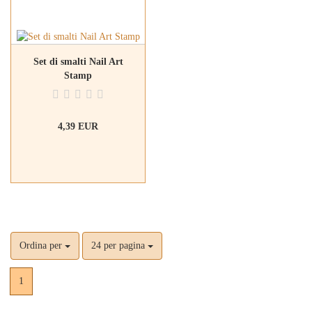
Set di smalti Nail Art
Stamp
4,39 EUR
Ordina per
24 per pagina
1