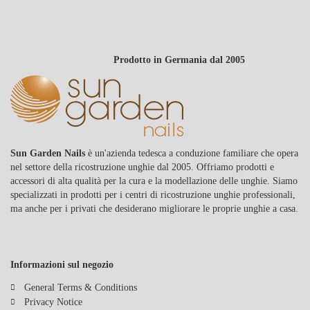
personalizzati che si adattano perfettamente al tuo stile personale.
Che tu preferisca motivi intricati o motivi audaci, la tecnica di
stampa è la soluzione ideale per design creativi delle unghie.
Prodotto in Germania dal 2005
APPLICAZIONI DELLA TECNICA DI
STAMPA
Le applicazioni della tecnica di stampa sono varie e spaziano da
design semplici a opere d'arte complesse. Questa tecnica è adatta
non solo ai saloni di bellezza professionali, ma anche ai principianti
Sun Garden Nails
è un'azienda tedesca a conduzione familiare che opera
che desiderano progettare le proprie unghie a casa. Con gli
nel settore della ricostruzione unghie dal 2005. Offriamo prodotti e
strumenti e i materiali giusti, puoi facilmente creare design unici,
accessori di alta qualità per la cura e la modellazione delle unghie. Siamo
dai motivi floreali ai modelli geometrici. Esplora le possibilità della
specializzati in prodotti per i centri di ricostruzione unghie professionali,
tecnica di stampa e dai alle tue unghie un aspetto completamente
ma anche per i privati che desiderano migliorare le proprie unghie a casa.
nuovo con il minimo sforzo: la tua creatività non ha limiti!
Informazioni sul negozio
General Terms & Conditions
Privacy Notice