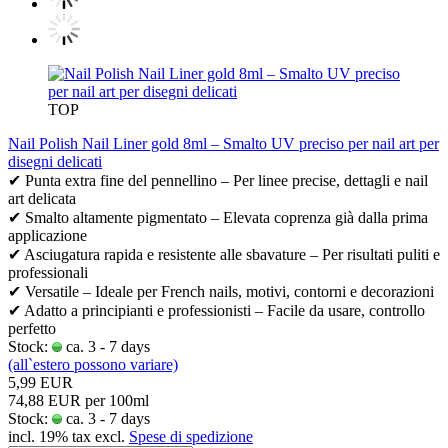
TOP
Nail Polish Nail Liner gold 8ml – Smalto UV preciso per nail art per
disegni delicati
✔ Punta extra fine del pennellino – Per linee precise, dettagli e nail
art delicata
✔ Smalto altamente pigmentato – Elevata coprenza già dalla prima
applicazione
✔ Asciugatura rapida e resistente alle sbavature – Per risultati puliti e
professionali
✔ Versatile – Ideale per French nails, motivi, contorni e decorazioni
✔ Adatto a principianti e professionisti – Facile da usare, controllo
perfetto
Stock:
ca. 3 - 7 days
(all`estero possono variare)
5,99 EUR
74,88 EUR per 100ml
Stock:
ca. 3 - 7 days
incl. 19% tax excl.
Spese di spedizione