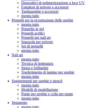
Dispositivi di polimerizzazione a luce UV
Estrattori di polvere e accessori
Tagliaunghie e accessori
mostra tutto
Pennelli per la ricostruzione delle unghie
mostra tutto
Pennello in gel
Pennelli acrilici
Pennelli per nail art
Spazzola per polvere
Set di pennelli
mostra tutto
Nail art
mostra tutto
Tecnica di timbratura
Strass e brillantini
Trasferimento di lamine per unghie
mostra tutto
Suggerimenti per unghie e stencil
mostra tutto
Modelli di modellazione
Punte per unghie e colla per punte
mostra tutto
Strumento
mostra tutto