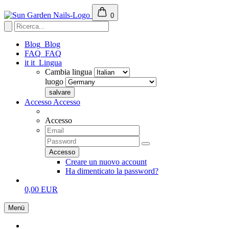
0
Blog
Blog
FAQ
FAQ
it
it
Lingua
Cambia lingua
luogo
Accesso
Accesso
Accesso
Creare un nuovo account
Ha dimenticato la password?
0,00 EUR
Menü