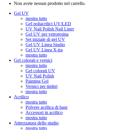
Non avete nessun prodotto nel carrello.
Gel UV
mostra tutto
Gel poliacrilici UV/LED
UV Nail Polish Nail Liner
Gel UV per vetroresina
Set iniziale di gel UV
Gel UV Linea Studio
Gel UV Linea X-tra
mostra tutto
Gel colorati e vernici
mostra tutto
Gel colorati UV
UV Nail Polish
Painting Gel
Vernici per timbri
mostra tutto
Acrilico
mostra tutto
Polvere acrilica di base
Accessori in acrilico
mostra tutto
Attrezzatura dello studio
mostra tutto