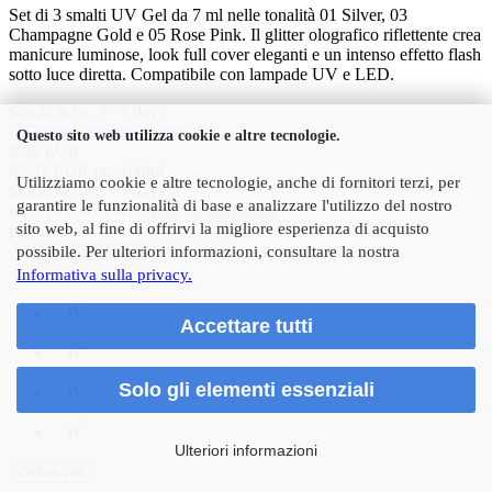
Set di 3 smalti UV Gel da 7 ml nelle tonalità 01 Silver, 03
Champagne Gold e 05 Rose Pink. Il glitter olografico riflettente crea
manicure luminose, look full cover eleganti e un intenso effetto flash
sotto luce diretta. Compatibile con lampade UV e LED.
Stock:
ca. 3 - 7 days
(all`estero possono variare)
Questo sito web utilizza cookie e altre tecnologie.
9,99 EUR
47,57 EUR per 100ml
Utilizziamo cookie e altre tecnologie, anche di fornitori terzi, per
Stock:
ca. 3 - 7 days
garantire le funzionalità di base e analizzare l'utilizzo del nostro
incl. 19% tax excl.
Spese di spedizione
sito web, al fine di offrirvi la migliore esperienza di acquisto
pc:
possibile. Per ulteriori informazioni, consultare la nostra
Aggiungi al carrello
Informativa sulla privacy.
Accettare tutti
Solo gli elementi essenziali
Ulteriori informazioni
Ordina per