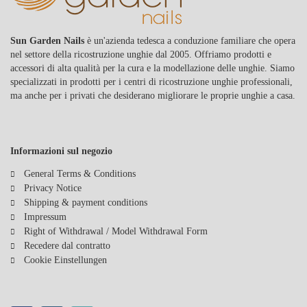
I foil per unghie da trasferimento possono essere applicati a vari tipi
di unghie, incluse unghie in gel, unghie acriliche e unghie naturali.
Sun Garden Nails
è un'azienda tedesca a conduzione familiare che opera
Sono la scelta perfetta per chi cerca di implementare rapidamente
nel settore della ricostruzione unghie dal 2005. Offriamo prodotti e
design creativi. Che tu voglia creare look classici o nail art
accessori di alta qualità per la cura e la modellazione delle unghie. Siamo
moderna, i foil per unghie da trasferimento ti consentono di
specializzati in prodotti per i centri di ricostruzione unghie professionali,
realizzare una vasta gamma di design che riflettono la tua
ma anche per i privati che desiderano migliorare le proprie unghie a casa.
personalità. Lascia libera la tua creatività e scopri il mondo
affascinante dei foil per unghie da trasferimento per design di
unghie straordinari!
Informazioni sul negozio
General Terms & Conditions
Privacy Notice
Shipping & payment conditions
Impressum
Right of Withdrawal / Model Withdrawal Form
Recedere dal contratto
Cookie Einstellungen