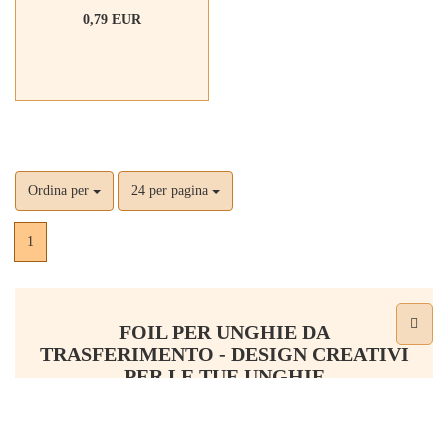
0,79 EUR
Ordina per
24 per pagina
1
FOIL PER UNGHIE DA
TRASFERIMENTO - DESIGN CREATIVI
PER LE TUE UNGHIE
I foil per unghie da trasferimento sono una scelta popolare nella