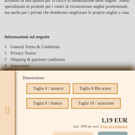
accessori di alta qualità per la cura e la modellazione delle unghie. Siamo
specializzati in prodotti per i centri di ricostruzione unghie professionali,
ma anche per i privati che desiderano migliorare le proprie unghie a casa.
Informazioni sul negozio
General Terms & Conditions
Privacy Notice
Shipping & payment conditions
Impressum
Right of Withdrawal / Model Withdrawal Form
Dimensione:
Recedere dal contratto
Cookie Einstellungen
Taglia 4 / azzurro
Taglia 6 Blu scuro
Taglia 8 / bianco
Taglia 10 / arancione
1,19 EUR
incl. 19% tax excl.
Spese di spedizione
Webshop
by Gambio.de © 2024 | Development & Design
ecomplus