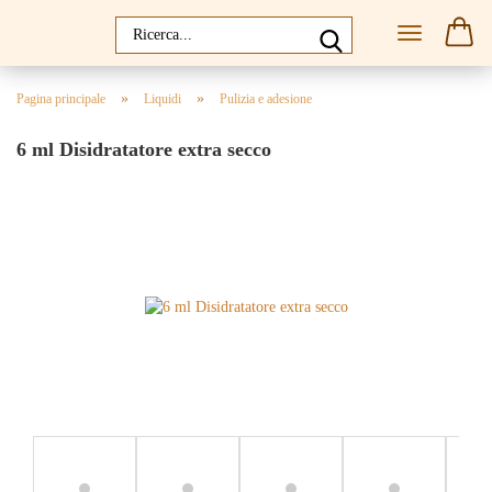
»
»
Pagina principale
Liquidi
Pulizia e adesione
6 ml Disidratatore extra secco