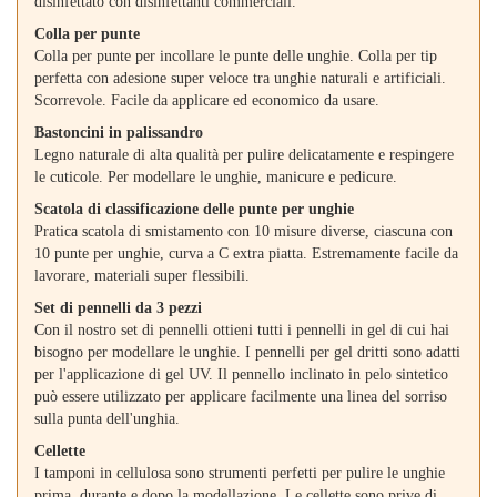
disinfettato con disinfettanti commerciali.
Colla per punte
Colla per punte per incollare le punte delle unghie. Colla per tip
perfetta con adesione super veloce tra unghie naturali e artificiali.
Scorrevole. Facile da applicare ed economico da usare.
Bastoncini in palissandro
Legno naturale di alta qualità per pulire delicatamente e respingere
le cuticole. Per modellare le unghie, manicure e pedicure.
Scatola di classificazione delle punte per unghie
Pratica scatola di smistamento con 10 misure diverse, ciascuna con
10 punte per unghie, curva a C extra piatta. Estremamente facile da
lavorare, materiali super flessibili.
Set di pennelli da 3 pezzi
Con il nostro set di pennelli ottieni tutti i pennelli in gel di cui hai
bisogno per modellare le unghie. I pennelli per gel dritti sono adatti
per l'applicazione di gel UV. Il pennello inclinato in pelo sintetico
può essere utilizzato per applicare facilmente una linea del sorriso
sulla punta dell'unghia.
Cellette
I tamponi in cellulosa sono strumenti perfetti per pulire le unghie
prima, durante e dopo la modellazione. Le cellette sono prive di