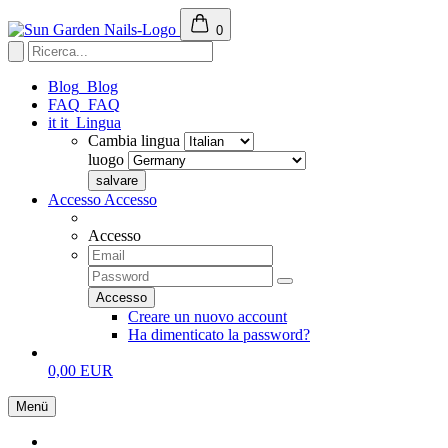
0
Blog
Blog
FAQ
FAQ
it
it
Lingua
Cambia lingua
luogo
Accesso
Accesso
Accesso
Creare un nuovo account
Ha dimenticato la password?
0,00 EUR
Menü