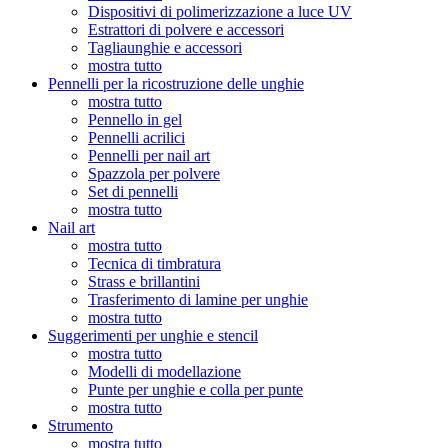
Dispositivi di polimerizzazione a luce UV
Estrattori di polvere e accessori
Tagliaunghie e accessori
mostra tutto
Pennelli per la ricostruzione delle unghie
mostra tutto
Pennello in gel
Pennelli acrilici
Pennelli per nail art
Spazzola per polvere
Set di pennelli
mostra tutto
Nail art
mostra tutto
Tecnica di timbratura
Strass e brillantini
Trasferimento di lamine per unghie
mostra tutto
Suggerimenti per unghie e stencil
mostra tutto
Modelli di modellazione
Punte per unghie e colla per punte
mostra tutto
Strumento
mostra tutto