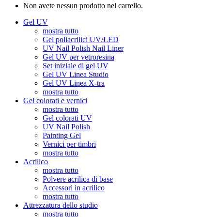
Non avete nessun prodotto nel carrello.
Gel UV
mostra tutto
Gel poliacrilici UV/LED
UV Nail Polish Nail Liner
Gel UV per vetroresina
Set iniziale di gel UV
Gel UV Linea Studio
Gel UV Linea X-tra
mostra tutto
Gel colorati e vernici
mostra tutto
Gel colorati UV
UV Nail Polish
Painting Gel
Vernici per timbri
mostra tutto
Acrilico
mostra tutto
Polvere acrilica di base
Accessori in acrilico
mostra tutto
Attrezzatura dello studio
mostra tutto