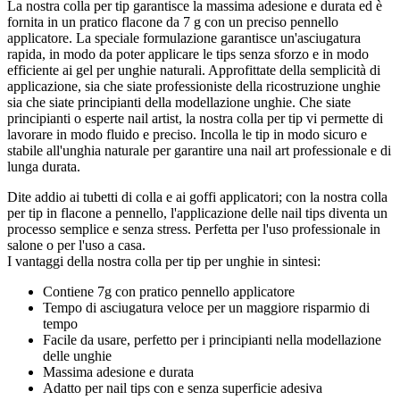
La nostra colla per tip garantisce la massima adesione e durata ed è
fornita in un pratico flacone da 7 g con un preciso pennello
applicatore. La speciale formulazione garantisce un'asciugatura
rapida, in modo da poter applicare le tips senza sforzo e in modo
efficiente ai gel per unghie naturali. Approfittate della semplicità di
applicazione, sia che siate professioniste della ricostruzione unghie
sia che siate principianti della modellazione unghie. Che siate
principianti o esperte nail artist, la nostra colla per tip vi permette di
lavorare in modo fluido e preciso. Incolla le tip in modo sicuro e
stabile all'unghia naturale per garantire una nail art professionale e di
lunga durata.
Dite addio ai tubetti di colla e ai goffi applicatori; con la nostra colla
per tip in flacone a pennello, l'applicazione delle nail tips diventa un
processo semplice e senza stress. Perfetta per l'uso professionale in
salone o per l'uso a casa.
I vantaggi della nostra colla per tip per unghie in sintesi:
Contiene 7g con pratico pennello applicatore
Tempo di asciugatura veloce per un maggiore risparmio di
tempo
Facile da usare, perfetto per i principianti nella modellazione
delle unghie
Massima adesione e durata
Adatto per nail tips con e senza superficie adesiva