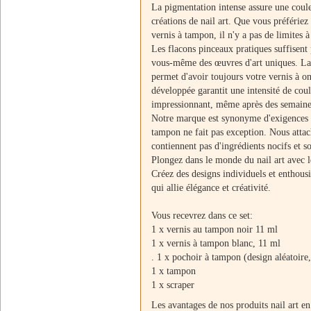
La pigmentation intense assure une coul
créations de nail art. Que vous préfériez
vernis à tampon, il n'y a pas de limites à
Les flacons pinceaux pratiques suffisent
vous-même des œuvres d'art uniques. La 
permet d'avoir toujours votre vernis à o
développée garantit une intensité de coul
impressionnant, même après des semaine
Notre marque est synonyme d'exigences él
tampon ne fait pas exception. Nous atta
contiennent pas d'ingrédients nocifs et so
Plongez dans le monde du nail art avec 
Créez des designs individuels et enthou
qui allie élégance et créativité.
Vous recevrez dans ce set:
1 x vernis au tampon noir 11 ml
1 x vernis à tampon blanc, 11 ml
. 1 x pochoir à tampon (design aléatoire,
1 x tampon
1 x scraper
Les avantages de nos produits nail art en 