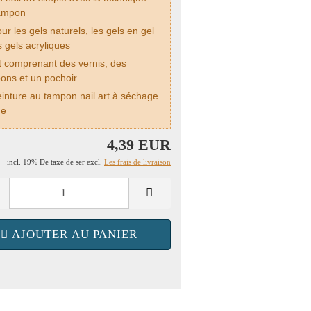
ampon
ur les gels naturels, les gels en gel
s gels acryliques
t comprenant des vernis, des
ons et un pochoir
inture au tampon nail art à séchage
de
4,39 EUR
incl. 19% De taxe de ser excl.
Les frais de livraison
AJOUTER AU PANIER