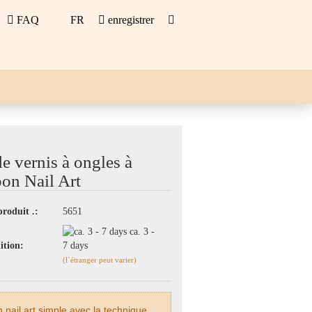
FAQ
FR
enregistrer
BLONS
OUTILS
de vernis à ongles à
on Nail Art
produit .:
5651
ca. 3 -
ition:
7 days
(l`étranger peut varier)
 nail art simple avec la technique