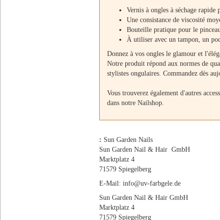
Vernis à ongles à séchage rapide 
Une consistance de viscosité moye
Bouteille pratique pour le pincea
À utiliser avec un tampon, un poc
Donnez à vos ongles le glamour et l'élég
Notre produit répond aux normes de quali
stylistes ongulaires. Commandez dès aujou
Vous trouverez également d'autres access
dans notre Nailshop.
:
Sun Garden Nails
Sun Garden Nail & Hair GmbH
Marktplatz 4
71579 Spiegelberg
E-Mail: info@uv-farbgele.de
Sun Garden Nail & Hair GmbH
Marktplatz 4
71579 Spiegelberg