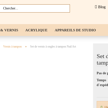
Blog
 & VERNIS
ACRYLIQUE
APPAREILS DE STUDIO
S ONGLES
NAILART
CONSEILS POUR ONGLES & CHA
»
»
Vernis à tampon
Set de vernis à ongles à tampon Nail Art
S
LIQUIDES
Set 
tamp
Pas de 
Temps
d`expéd
Un