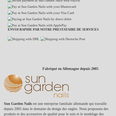
vous aider à créer des designs d'ongles de haute qualité tout en
augmentant l'efficacité de votre salon de manucure.
LAMPES DE TRAVAIL POUR UN
ÉCLAIRAGE PARFAIT
ENVOI RAPIDE PAR NOTRE PRESTATAIRE DE SERVICES
Nos
lampes de travail
sont essentielles pour chaque salon de
manucure. Elles fournissent une lumière brillante et uniforme qui
met parfaitement en valeur les couleurs de vos
gels UV
et
produits acryliques
. Avec des intensités lumineuses variables et des
Fabriqué en Allemagne depuis 2005
designs flexibles, nos lampes sont idéales pour les travaux de détail,
vous permettant de voir chaque aspect de votre nail art. Profitez
d'un éclairage optimal pour tous vos designs d'ongles et stimulez
votre créativité.
APPAREILS DE DURCISSEMENT UV POUR
UN DURCISSEMENT RAPIDE
Sun Garden Nails
est une entreprise familiale allemande qui travaille
depuis 2005 dans le domaine du design des ongles. Nous proposons des
produits et des accessoires de qualité pour le soin et le modelage des