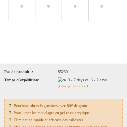
Pas de produit .:
85230
Temps d`expédition:
ca. 3 - 7 days
(l`étranger peut varier)
Bouchons abrasifs grossiers avec 80# de grain
Pour limer les modelages en gel et en acrylique
Elimination rapide et efficace des callosités