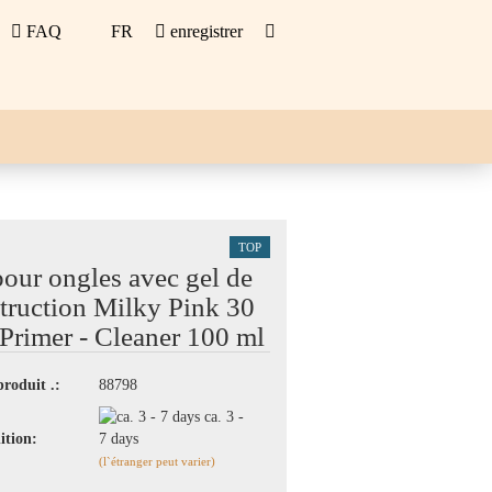
FAQ
FR
enregistrer
BLONS
OUTILS
TOP
pour ongles avec gel de
truction Milky Pink 30
 Primer - Cleaner 100 ml
produit .:
88798
ca. 3 -
ition:
7 days
(l`étranger peut varier)