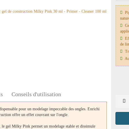
Pig
natur
Ge
appli
Eff
de li
Trè
Auc
ts
Conseils d'utilisation
dispensable pour un modelage impeccable des ongles. Enrichi
ruction offre un effet couvrant sur l'ongle.
 le gel Milky Pink permet un modelage stable et dissimule