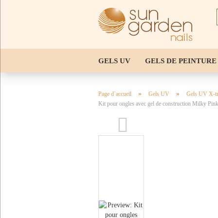
GELS UV
GELS DE PEINTURE
PINCEAUX POUR LE DESIGN DE
»
»
Page d`accueil
Gels UV
Gels UV X-tr
Kit pour ongles avec gel de construction Milky Pin
ACCESSOIRES POUR LES ONGLE