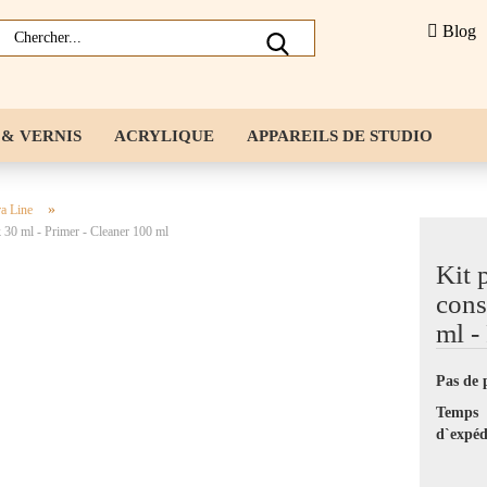
Blog
 & VERNIS
ACRYLIQUE
APPAREILS DE STUDIO
S ONGLES
NAILART
CONSEILS POUR ONGLES & CHA
»
a Line
k 30 ml - Primer - Cleaner 100 ml
S
LIQUIDES
Kit 
cons
ml -
Pas de 
Temps
d`expéd