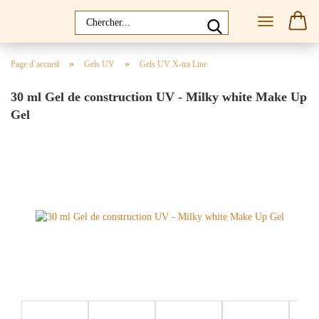
»
»
Page d`accueil
Gels UV
Gels UV X-tra Line
30 ml Gel de construction UV - Milky white Make Up
Gel