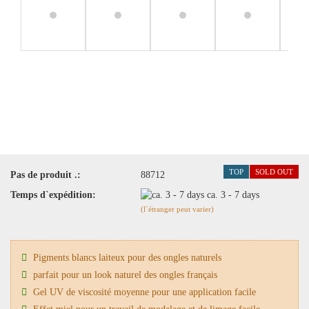
TOP
SOLD OUT
Pas de produit .:
88712
Temps d`expédition:
ca. 3 - 7 days
(l`étranger peut varier)
Pigments blancs laiteux pour des ongles naturels
parfait pour un look naturel des ongles français
Gel UV de viscosité moyenne pour une application facile