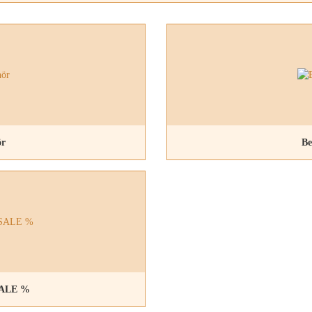
ör
Be
ALE %