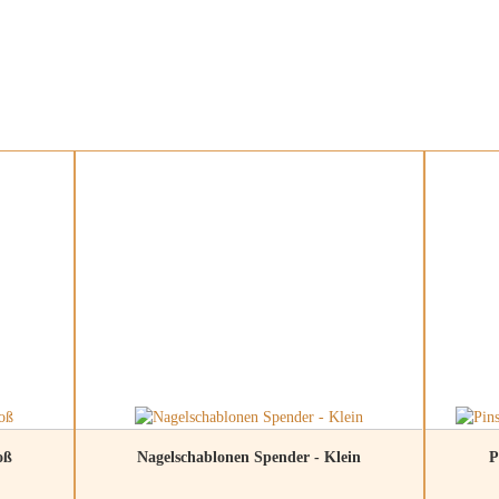
oß
Nagelschablonen Spender - Klein
P