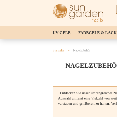
UV GELE
FARBGELE & LACK
NAIL TIPS & SCHABLONEN
W
»
Startseite
Nagelzubehör
NAGELZUBEHÖ
Entdecken Sie unser umfangreiches Nag
Auswahl umfasst eine Vielzahl von weit
verstauen und griffbereit zu halten. V