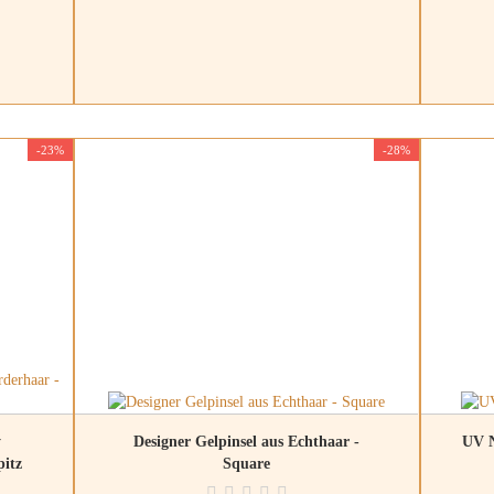
-23%
-28%
y
Designer Gelpinsel aus Echthaar -
UV N
itz
Square