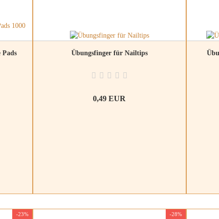
e Pads
Übungsfinger für Nailtips
Übu
0,49 EUR
-23%
-28%