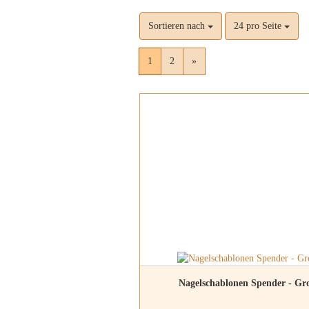
Sortieren nach
24 pro Seite
1
2
»
Nagelschablonen Spender - Gr