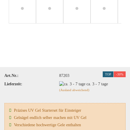
TOP
-30%
Art.Nr.:
87203
Lieferzeit:
ca. 3 - 7 tage
(Ausland abweichend)
Präzises UV Gel Starterset für Einsteiger
Gelnägel endlich selber machen mit UV Gel
Verschiedene hochwertige Gele enthalten