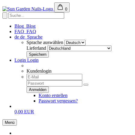
0
Blog
Blog
FAQ
FAQ
de
de
Sprache
Sprache auswählen
Lieferland
Login
Login
Kundenlogin
Konto erstellen
Passwort vergessen?
0,00 EUR
Menü