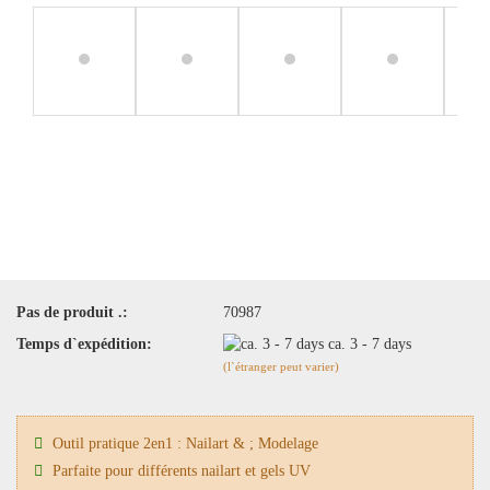
Pas de produit .:
70987
Temps d`expédition:
ca. 3 - 7 days
(l`étranger peut varier)
Outil pratique 2en1 : Nailart & ; Modelage
Parfaite pour différents nailart et gels UV