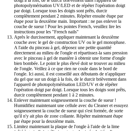
doigt à la fois, de le durcir brièvement dans l'appareil de
photopolymérisation UV/LED et de répéter l'opération doigt
par doigt. Lorsque tous les doigts sont prêts, durcir
complètement pendant 2 minutes. Répéter ensuite étape par
étape pour la deuxième main. Important : ne pas enlever la
couche de sueur ! Pour les pointes French, veuillez lire les
instructions pour les "French nails"
Après le durcissement, appliquer maintenant la deuxième
couche avec le gel de construction UV ou le gel monophase.
A l'aide du pinceau à gel, déposez une petite quantité
directement au milieu de l'ongle et répartissez-la sans pression
avec le pinceau à gel de manière à obtenir une forme d'ongle
bien bombée. Le point le plus élevé doit se trouver au milieu
de l'ongle. Veillez à ce que rien ne coule dans le bord de
l'ongle. Ici aussi, il est conseillé aux débutants de n'appliquer
du gel que sur un doigt à la fois, de le durcir brièvement dans
l'appareil de photopolymérisation LED/UV et de répéter
l'opération doigt par doigt. Lorsque tous les doigts sont prêts,
durcir complètement pendant 1 à 2 minutes.
Enlever maintenant soigneusement la couche de sueur !
Humidifiez maintenant une cellule avec du Cleaner et essuyez
soigneusement la couche de sueur qui s'est formée, de sorte
qu'il n'y ait plus de zone collante. Répéter maintenant étape
par étape pour la deuxième main.
Limitez maintenant la plaque de l'ongle à l'aide de la lime