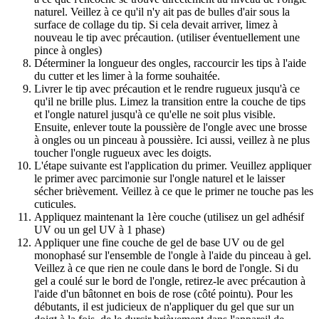
naturel. Veillez à ce qu'il n'y ait pas de bulles d'air sous la
surface de collage du tip. Si cela devait arriver, limez à
nouveau le tip avec précaution. (utiliser éventuellement une
pince à ongles)
Déterminer la longueur des ongles, raccourcir les tips à l'aide
du cutter et les limer à la forme souhaitée.
Livrer le tip avec précaution et le rendre rugueux jusqu'à ce
qu'il ne brille plus. Limez la transition entre la couche de tips
et l'ongle naturel jusqu'à ce qu'elle ne soit plus visible.
Ensuite, enlever toute la poussière de l'ongle avec une brosse
à ongles ou un pinceau à poussière. Ici aussi, veillez à ne plus
toucher l'ongle rugueux avec les doigts.
L'étape suivante est l'application du primer. Veuillez appliquer
le primer avec parcimonie sur l'ongle naturel et le laisser
sécher brièvement. Veillez à ce que le primer ne touche pas les
cuticules.
Appliquez maintenant la 1ère couche (utilisez un gel adhésif
UV ou un gel UV à 1 phase)
Appliquer une fine couche de gel de base UV ou de gel
monophasé sur l'ensemble de l'ongle à l'aide du pinceau à gel.
Veillez à ce que rien ne coule dans le bord de l'ongle. Si du
gel a coulé sur le bord de l'ongle, retirez-le avec précaution à
l'aide d'un bâtonnet en bois de rose (côté pointu). Pour les
débutants, il est judicieux de n'appliquer du gel que sur un