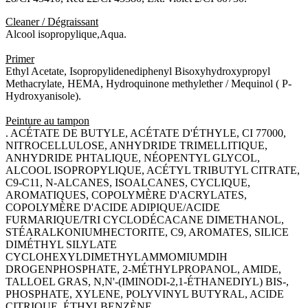
Cleaner / Dégraissant
Alcool isopropylique,Aqua.
Primer
Ethyl Acetate, Isopropylidenediphenyl Bisoxyhydroxypropyl
Methacrylate, HEMA, Hydroquinone methylether / Mequinol ( P-
Hydroxyanisole).
Peinture au tampon
. ACÉTATE DE BUTYLE, ACÉTATE D'ÉTHYLE, CI 77000,
NITROCELLULOSE, ANHYDRIDE TRIMELLITIQUE,
ANHYDRIDE PHTALIQUE, NÉOPENTYL GLYCOL,
ALCOOL ISOPROPYLIQUE, ACÉTYL TRIBUTYL CITRATE,
C9-C11, N-ALCANES, ISOALCANES, CYCLIQUE,
AROMATIQUES, COPOLYMÈRE D'ACRYLATES,
COPOLYMÈRE D'ACIDE ADIPIQUE/ACIDE
FURMARIQUE/TRI CYCLODÉCACANE DIMETHANOL,
STÉARALKONIUMHECTORITE, C9, AROMATES, SILICE
DIMÉTHYL SILYLATE
CYCLOHEXYLDIMETHYLAMMOMIUMDIH
DROGENPHOSPHATE, 2-MÉTHYLPROPANOL, AMIDE,
TALLOEL GRAS, N,N'-(IMINODI-2,1-ÉTHANEDIYL) BIS-,
PHOSPHATE, XYLENE, POLYVINYL BUTYRAL, ACIDE
CITRIQUE, ÉTHYLBENZÈNE.