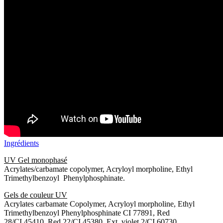
Ingrédients
UV Gel monophasé
Acrylates/carbamate copolymer, Acryloyl morpholine, Ethyl
Trimethylbenzoyl Phenylphosphinate.
Gels de couleur UV
Acrylates carbamate Copolymer, Acryloyl morpholine, Ethyl
Trimethylbenzoyl Phenylphosphinate CI 77891, Red
28/CI 45410, Red 22/CI 45380, Ext. violet 2/CI 60730.