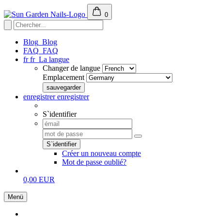
0
Blog
Blog
FAQ
FAQ
fr
fr
La langue
Changer de langue
Emplacement
enregistrer
enregistrer
S`identifier
Créer un nouveau compte
Mot de passe oublié?
0,00 EUR
Menü