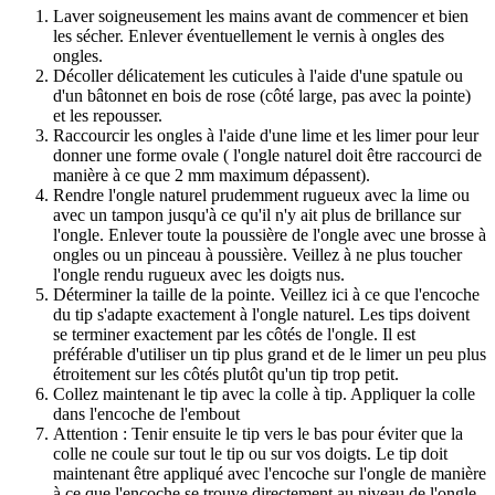
Laver soigneusement les mains avant de commencer et bien
les sécher. Enlever éventuellement le vernis à ongles des
ongles.
Décoller délicatement les cuticules à l'aide d'une spatule ou
d'un bâtonnet en bois de rose (côté large, pas avec la pointe)
et les repousser.
Raccourcir les ongles à l'aide d'une lime et les limer pour leur
donner une forme ovale ( l'ongle naturel doit être raccourci de
manière à ce que 2 mm maximum dépassent).
Rendre l'ongle naturel prudemment rugueux avec la lime ou
avec un tampon jusqu'à ce qu'il n'y ait plus de brillance sur
l'ongle. Enlever toute la poussière de l'ongle avec une brosse à
ongles ou un pinceau à poussière. Veillez à ne plus toucher
l'ongle rendu rugueux avec les doigts nus.
Déterminer la taille de la pointe. Veillez ici à ce que l'encoche
du tip s'adapte exactement à l'ongle naturel. Les tips doivent
se terminer exactement par les côtés de l'ongle. Il est
préférable d'utiliser un tip plus grand et de le limer un peu plus
étroitement sur les côtés plutôt qu'un tip trop petit.
Collez maintenant le tip avec la colle à tip. Appliquer la colle
dans l'encoche de l'embout
Attention : Tenir ensuite le tip vers le bas pour éviter que la
colle ne coule sur tout le tip ou sur vos doigts. Le tip doit
maintenant être appliqué avec l'encoche sur l'ongle de manière
à ce que l'encoche se trouve directement au niveau de l'ongle