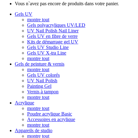
Vous n`avez pas encore de produits dans votre panier.
Gels UV
montre tout
Gels polyacryliques UV/LED
UV Nail Polish Nail Liner
Gels UV en fibre de verre
Kits de démarrage gel UV
Gels UV Studio Line
Gels UV X-tra Line
montre tout
Gels de peinture & vernis
montre tout
Gels UV colorés
UV Nail Polish
Painting Gel
Vernis à tampon
montre tout
Acrylique
montre tout
Poudre acrylique Basic
Accessoires en acrylique
montre tout
Appareils de studio
montre tout