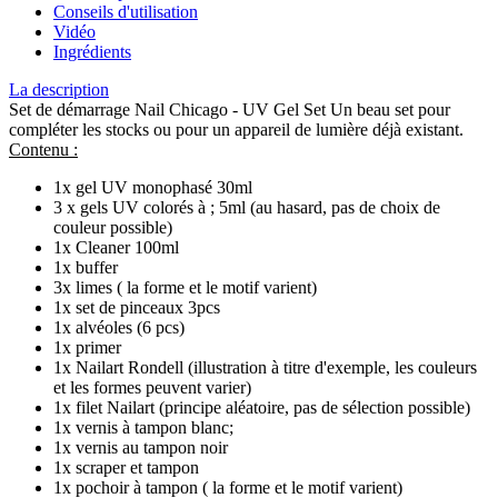
Conseils d'utilisation
Vidéo
Ingrédients
La description
Set de démarrage Nail Chicago - UV Gel Set Un beau set pour
compléter les stocks ou pour un appareil de lumière déjà existant.
Contenu :
1x gel UV monophasé 30ml
3 x gels UV colorés à ; 5ml (au hasard, pas de choix de
couleur possible)
1x Cleaner 100ml
1x buffer
3x limes ( la forme et le motif varient)
1x set de pinceaux 3pcs
1x alvéoles (6 pcs)
1x primer
1x Nailart Rondell (illustration à titre d'exemple, les couleurs
et les formes peuvent varier)
1x filet Nailart (principe aléatoire, pas de sélection possible)
1x vernis à tampon blanc;
1x vernis au tampon noir
1x scraper et tampon
1x pochoir à tampon ( la forme et le motif varient)