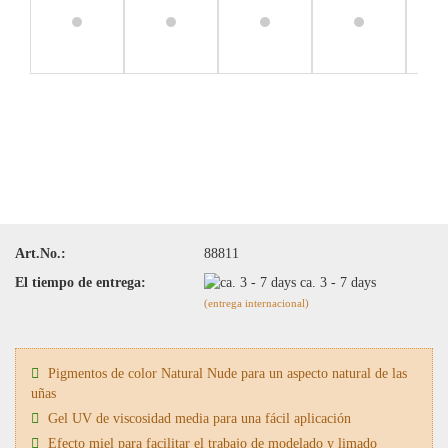
Art.No.:
88811
El tiempo de entrega:
ca. 3 - 7 days
(entrega internacional)
Pigmentos de color Natural Nude para un aspecto natural de las
uñas
Gel UV de viscosidad media para una fácil aplicación
Efecto miel para facilitar el trabajo de modelado y limado