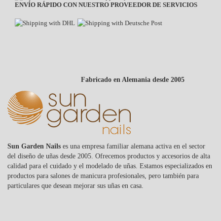
ENVÍO RÁPIDO CON NUESTRO PROVEEDOR DE SERVICIOS
LAS VENTAJAS DE LOS PINCELES PARA
GEL
Los pinceles para gel ofrecen numerosas ventajas que los convierten
en una parte esencial de tu equipo de diseño de uñas. Con sus puntas
finas y precisas, puedes aplicar el gel de forma controlada,
Fabricado en Alemania desde 2005
minimizando el riesgo de capas desiguales o burbujas. La elección
correcta de un pincel para gel contribuye significativamente a
aplicar capas finas y uniformes, mejorando la durabilidad de tus
uñas de gel. Además, los pinceles para gel facilitan la creación de
diseños detallados, lo que te permite ejecutar arte de uñas intrincado
con facilidad. Utilizar un pincel para gel de alta calidad asegura no
solo resultados precisos, sino también un manejo y limpieza
Sun Garden Nails
es una empresa familiar alemana activa en el sector
sencillos.
del diseño de uñas desde 2005. Ofrecemos productos y accesorios de alta
calidad para el cuidado y el modelado de uñas. Estamos especializados en
APLICACIONES DE LOS PINCELES PARA
productos para salones de manicura profesionales, pero también para
GEL
particulares que desean mejorar sus uñas en casa.
Los pinceles para gel se utilizan tanto en la modelación profesional
de uñas como por usuarios que quieren crear sus propias uñas de gel