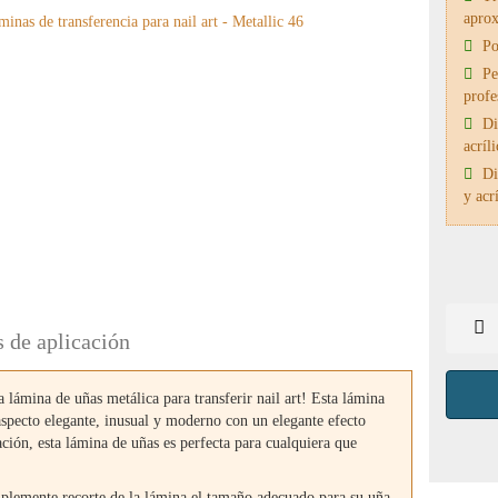
aprox
Pos
Per
profe
Dis
acríli
Dis
y acrí
s de aplicación
la lámina de uñas metálica para transferir nail art! Esta lámina
 aspecto elegante, inusual y moderno con un elegante efecto
ación, esta lámina de uñas es perfecta para cualquiera que
implemente recorte de la lámina el tamaño adecuado para su uña