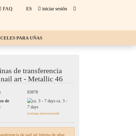
FAQ
ES
iniciar sesión
NCELES PARA UÑAS
 PARA UÑAS
LÍQUIDOS
nas de transferencia
nail art - Metallic 46
:
83878
po de
ca. 3 -
:
7 days
(entrega internacional)
nsferencia de nail art lámina de uñas