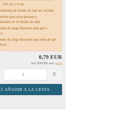
. 150 cm x 4 cm
ibilidad de diseño de nail art variado
fecto para principiantes y
sionales en el diseño de uñas
eño de larga duración para gel y
co.
eño de larga duración para uñas de gel
licas
0,79 EUR
incl. IVA 19%. excl.
envío
AÑADIR A LA CESTA