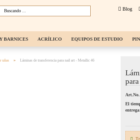
Blog
Y BARNICES
ACRÍLICO
EQUIPOS DE ESTUDIO
PI
PLANTILLAS PARA UÑAS
HERRAMIENTA
ACCESORIOS
»
de uñas
Láminas de transferencia para nail art - Metallic 46
Lámi
para 
Art.No.
El tiem
entrega
Tra