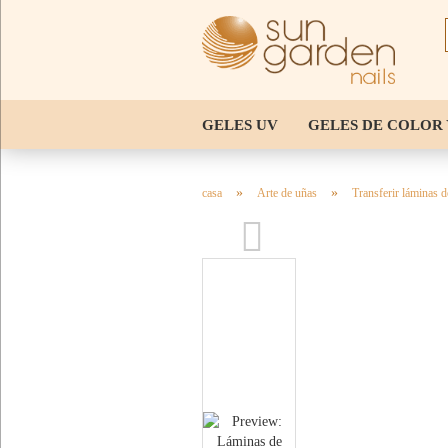
GELES UV
GELES DE COLOR 
ARTE DE UÑAS
CONSEJOS Y 
»
»
casa
Arte de uñas
Transferir láminas 