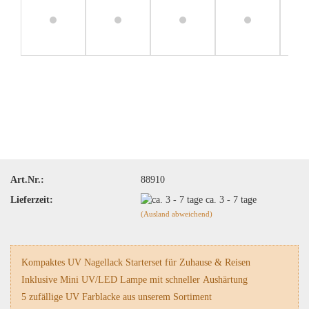
Art.Nr.:
88910
Lieferzeit:
ca. 3 - 7 tage
(Ausland abweichend)
Kompaktes UV Nagellack Starterset für Zuhause & Reisen
Inklusive Mini UV/LED Lampe mit schneller Aushärtung
5 zufällige UV Farblacke aus unserem Sortiment