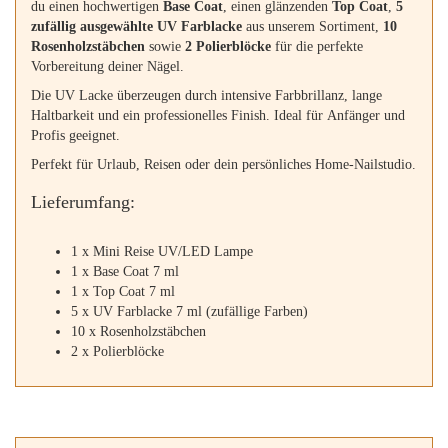
du einen hochwertigen
Base Coat
, einen glänzenden
Top Coat
,
5
zufällig ausgewählte UV Farblacke
aus unserem Sortiment,
10
Rosenholzstäbchen
sowie
2 Polierblöcke
für die perfekte
Vorbereitung deiner Nägel.
Die UV Lacke überzeugen durch intensive Farbbrillanz, lange
Haltbarkeit und ein professionelles Finish. Ideal für Anfänger und
Profis geeignet.
Perfekt für Urlaub, Reisen oder dein persönliches Home-Nailstudio.
Lieferumfang:
1 x Mini Reise UV/LED Lampe
1 x Base Coat 7 ml
1 x Top Coat 7 ml
5 x UV Farblacke 7 ml (zufällige Farben)
10 x Rosenholzstäbchen
2 x Polierblöcke