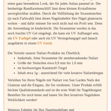
einen ganz besonderen Look, der für jeden Anlass passend ist. Der
beidseitige Rundfacettenschliff lässt diese kleinen Kristallsteine
unvergleichbar strahlen. Durch die Vollfärbung der Strasssteinchen
(je nach Farbwahl) lässt dieses Nagelzubehör Ihre Nägel glamourös
wirken – und dafür müssen Sie noch nicht mal ein Profi sein. Denn
die Anwendung ist kinderleicht. Die Strasssteine werden in das
noch feuchte UV Gel eingelegt, die kann ein UV Aufbaugel sein,
ein
UV Farbgel
oder auch ein UV Versiegelungsgel und danach
ausgehärtet in einem
UV Gerät
.
Die Vorteile unserer Nailart-Produkte im Überblick:
funkelnde, feine Strasssteine für atemberaubendes Nailart
Größe der Steinchen etwa 0,8 mm bis 1,0 mm
im hochwertigen Kunststoff-Tiegel
Inhalt etwa 1g - ausreichend für viele kreative Nailartdesigns
Verleihen Sie Ihren Nägeln mit Nailart von Sun Garden Nails den
Glamour und die Eleganz, die Sie verdienen. Unser Produkt erfüllt
höchste Qualitätsstandards und ist die erste Wahl für Nageldesigner.
Bestellen Sie noch heute und lassen Sie Ihre kreativen Nagelideen
Wirklichkeit werden!
Weiteres Zubehör für Ihre Nagelmodellage und